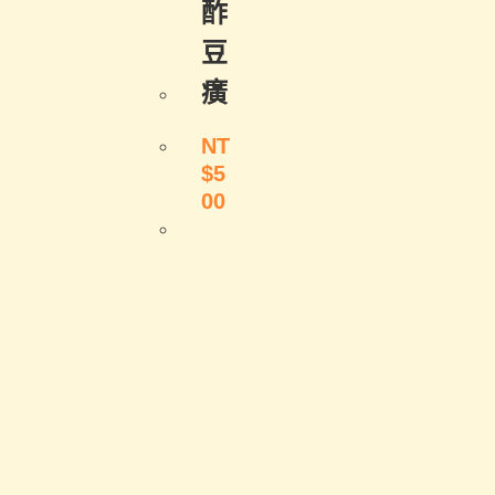
酢
豆
癀
NT
$
5
00