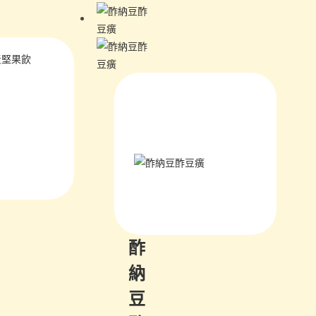
酢
納
豆