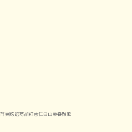
首頁
嚴選商品
紅薏仁白山藥養顏飲