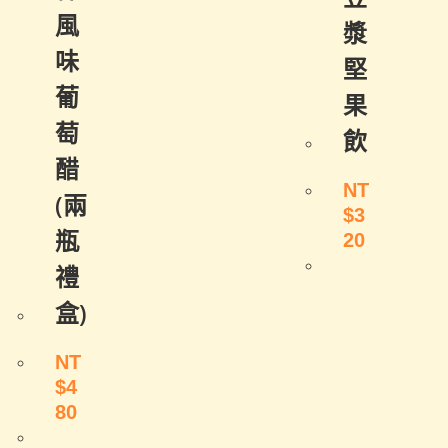
風
漿
味
堅
葡
果
萄
飲
醋
NT
(兩
$
3
瓶
20
禮
盒)
NT
$
4
80