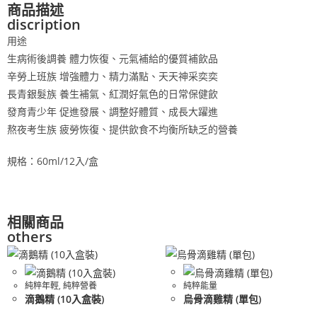
商品描述
discription
用途
生病術後調養 體力恢復、元氣補給的優質補飲品
辛勞上班族 增強體力、精力滿點、天天神采奕奕
長青銀髮族 養生補氣、紅潤好氣色的日常保健飲
發育青少年 促進發展、調整好體質、成長大躍進
熬夜考生族 疲勞恢復、提供飲食不均衡所缺乏的營養
規格：60ml/12入/盒
相關商品
others
純粹年輕
,
純粹營養
純粹能量
滴鵝精 (10入盒裝)
烏骨滴雞精 (單包)