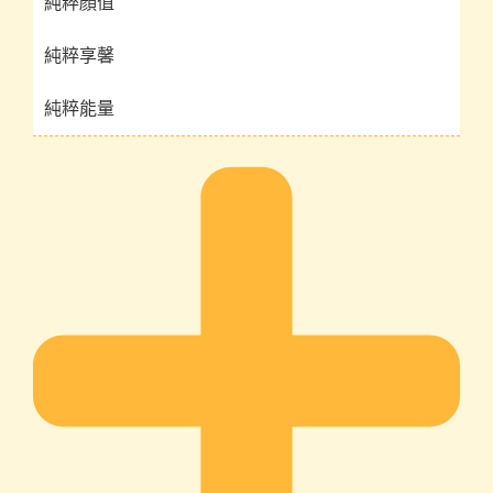
純粹顏值
純粹享馨
純粹能量